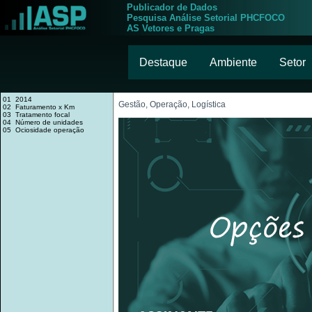
Publicador de Dados
Pesquisa Análise Setorial PHCFOCO
AS Vetores e Pragas
Destaque
Ambiente
Setor
01 2014
Gestão, Operação, Logística
02 Faturamento x Km
03 Tratamento focal
04 Número de unidades
05 Ociosidade operação