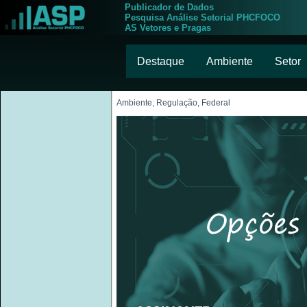
Publicador de Dados
Pesquisa Análise Setorial PHCFOCO
AS Vetores e Pragas
Destaque
Ambiente
Setor
Ambiente, Regulação, Federal