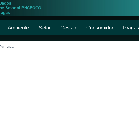
 Dados
ise Setorial PHCFOCO
ragas
Ambiente
Setor
Gestão
Consumidor
Pragas
Municipal