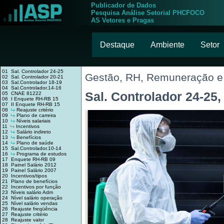
Publicador de Dados
Pesquisa Análise Setorial PHCFOCO
AS Vetores e Pragas
Destaque
Ambiente
Setor
01 Sal. Controlador 24-25
Gestão, RH, Remuneração e 
02 Sal. Controlador 20-21
03 Sal.Controlador 18-19
04 Sal.Controlador.14-16
Sal. Controlador 24-25,
05 CNAE 81222
06 I Enquete RH-RB 15
07 II Enquete RH-RB 15
08
Reajuste critério
09
Plano de carreira
10
Níveis salariais
11
Incentivos
12
Salário indireto
13
Benefícios
14
Plano de saúde
15 Sal.Controlador.10-14
16
Programa de estudos
17 Enquete RH-RB 09
18 Painel Salário 2012
19 Painel Salário 2007
20 Incentivos/tipos
21 Plano de benefícios
22 Incentivos por função
23 Níveis salário Adm
24 Nível salário operação
25 Nível salário vendas
26 Reajuste freqüência
27 Reajuste critério
28 Reajuste valor