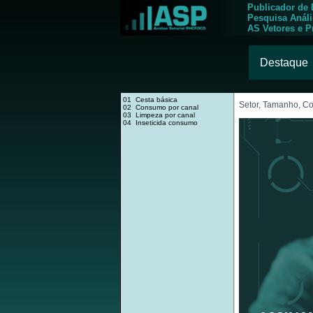
Publicador de
Pesquisa Anál
AS Vetores e P
Destaque
01 Cesta básica
Setor, Tamanho, 
02 Consumo por canal
03 Limpeza por canal
04 Inseticida consumo