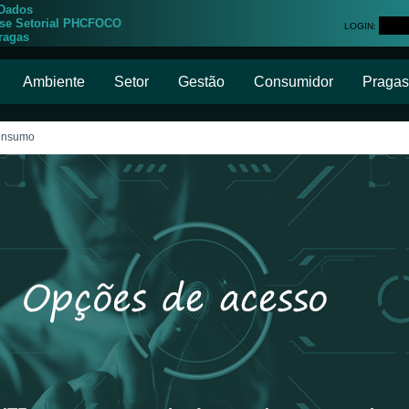
 Dados
ise Setorial PHCFOCO
LOGIN:
ragas
Ambiente
Setor
Gestão
Consumidor
Pragas
Consumo