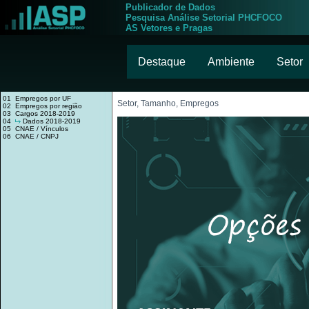
Publicador de Dados
Pesquisa Análise Setorial PHCFOCO
AS Vetores e Pragas
Destaque
Ambiente
Setor
01 Empregos por UF
Setor, Tamanho, Empregos
02 Empregos por região
03 Cargos 2018-2019
04
Dados 2018-2019
05 CNAE / Vínculos
06 CNAE / CNPJ