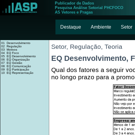
Publicador de Dados
Pesquisa Análise Setorial PHCFOCO
AS Vetores e Pragas
Destaque
Ambiente
Setor
01 Desenvolvimento
Setor, Regulação, Teoria
02 Regulação
03 Motivos
04 EQ Foco
EQ Desenvolvimento, F
05 EQ Desenvolvimento
06 EQ Organização
07 EQ Gestão
08 EQ Comunicação
Qual dos fatores a seguir v
09 EQ Participação
10 EQ Representação
no longo prazo para a promo