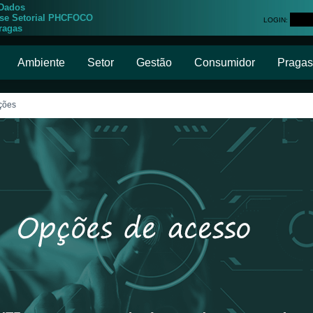
 Dados
ise Setorial PHCFOCO
LOGIN:
ragas
Ambiente
Setor
Gestão
Consumidor
Pragas
ições