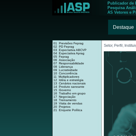
Publicador de
Pesquisa Anál
AS Vetores e P
Destaque
01 Previsões Feprag
Setor, Perfil, Institu
02 PD Feprag
03 Expectativa ABCVP
04 Expectativa Aprag
05 Feprag
06 Associação
07 Responsabilidade
08 Liderança
09 Lucratividade
10 Concorrência
11 Multiplicadores
12 Idéia e estratégia
13 Cenários nacionais
14 Produto saneante
15 Governo
16 Trabalho em grupo
17 Negociação
18 Treinamento
19 Visita de vendas
20 Projetos
21 Enquete Política