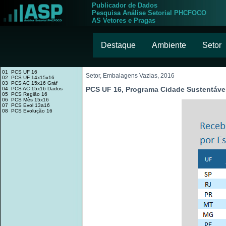
Publicador de Dados
Pesquisa Análise Setorial PHCFOCO
AS Vetores e Pragas
Destaque
Ambiente
Setor
01 PCS UF 16
Setor, Embalagens Vazias, 2016
02 PCS UF 14x15x16
03 PCS AC 15x16 Gráf
PCS UF 16, Programa Cidade Sustentáve
04 PCS AC 15x16 Dados
05 PCS Região 16
06 PCS Mês 15x16
07 PCS Evol 13a16
08 PCS Evolução 16