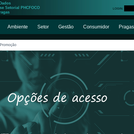
 Dados
ise Setorial PHCFOCO
LOGIN:
ragas
Ambiente
Setor
Gestão
Consumidor
Pragas
, Promoção