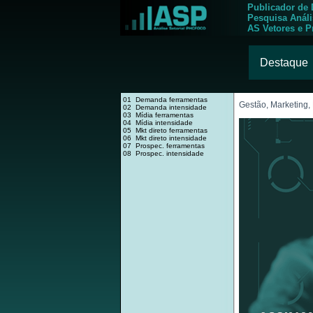
Publicador de
Pesquisa Anál
AS Vetores e P
Destaque
01 Demanda ferramentas
Gestão, Marketing
02 Demanda intensidade
03 Mídia ferramentas
04 Mídia intensidade
05 Mkt direto ferramentas
06 Mkt direto intensidade
07 Prospec. ferramentas
08 Prospec. intensidade