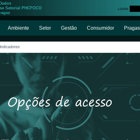
 Dados
ise Setorial PHCFOCO
LOGIN:
ragas
Ambiente
Setor
Gestão
Consumidor
Pragas
 Indicadores