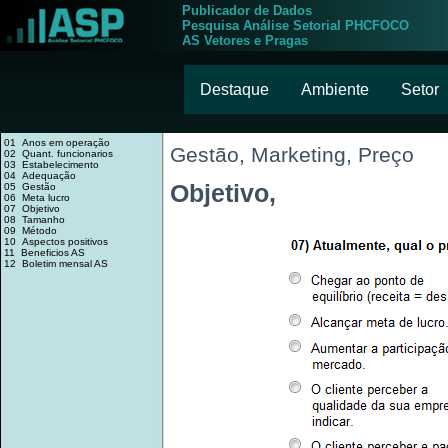
Publicador de Dados
Pesquisa Análise Setorial PHCFOCO
AS Vetores e Pragas
Destaque
Ambiente
Setor
01 Anos em operação
Gestão, Marketing, Preço
02 Quant. funcionarios
03 Estabelecimento
04 Adequação
Objetivo,
05 Gestão
06 Meta lucro
07 Objetivo
08 Tamanho
09 Método
10 Aspectos positivos
11 Beneficios AS
12 Boletim mensal AS