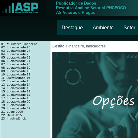
Publicador de Dados
Pesquisa Análise Setorial PHCFOCO
AS Vetores e Pragas
Destaque
Ambiente
Setor
01 # Histórico Financeiro
Gestão, Financeiro, Indicadores
02 Lucratividade 25
03 Lucratividade 24
04 Lucratividade 23
05 Lucratividade 22
06 Lucratividade 21
07 Lucratividade 20
08 Lucratividade 19
09 Lucratividade 18
10 Lucratividade 17
11 Lucratividade 16
12 Lucratividade 15
13 Lucratividade 14
14 Lucratividade 13
15 Lucratividade 12
16 Lucratividade 11
17 Lucratividade 10
18 Lucratividade 09
19 Lucratividade 08
20 Lucratividade 07
21 Lucro 2009
22 Decil 2015
23 Inadimplência