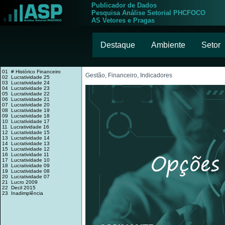
Publicador de Dados
Pesquisa Análise Setorial PHCFOCO
AS Vetores e Pragas
Destaque
Ambiente
Setor
01 # Histórico Financeiro
Gestão, Financeiro, Indicadores
02 Lucratividade 25
03 Lucratividade 24
04 Lucratividade 23
05 Lucratividade 22
06 Lucratividade 21
07 Lucratividade 20
08 Lucratividade 19
09 Lucratividade 18
10 Lucratividade 17
11 Lucratividade 16
12 Lucratividade 15
13 Lucratividade 14
14 Lucratividade 13
15 Lucratividade 12
16 Lucratividade 11
17 Lucratividade 10
18 Lucratividade 09
19 Lucratividade 08
20 Lucratividade 07
21 Lucro 2009
22 Decil 2015
23 Inadimplência