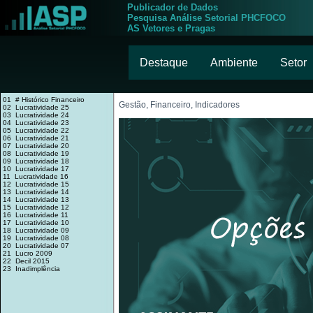
Publicador de Dados
Pesquisa Análise Setorial PHCFOCO
AS Vetores e Pragas
Destaque
Ambiente
Setor
01 # Histórico Financeiro
Gestão, Financeiro, Indicadores
02 Lucratividade 25
03 Lucratividade 24
04 Lucratividade 23
05 Lucratividade 22
06 Lucratividade 21
07 Lucratividade 20
08 Lucratividade 19
09 Lucratividade 18
10 Lucratividade 17
11 Lucratividade 16
12 Lucratividade 15
13 Lucratividade 14
14 Lucratividade 13
15 Lucratividade 12
16 Lucratividade 11
17 Lucratividade 10
18 Lucratividade 09
19 Lucratividade 08
20 Lucratividade 07
21 Lucro 2009
22 Decil 2015
23 Inadimplência