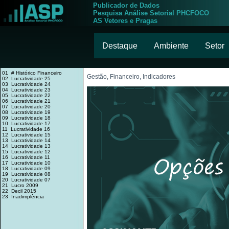
Publicador de Dados
Pesquisa Análise Setorial PHCFOCO
AS Vetores e Pragas
Destaque
Ambiente
Setor
01 # Histórico Financeiro
Gestão, Financeiro, Indicadores
02 Lucratividade 25
03 Lucratividade 24
04 Lucratividade 23
05 Lucratividade 22
06 Lucratividade 21
07 Lucratividade 20
08 Lucratividade 19
09 Lucratividade 18
10 Lucratividade 17
11 Lucratividade 16
12 Lucratividade 15
13 Lucratividade 14
14 Lucratividade 13
15 Lucratividade 12
16 Lucratividade 11
17 Lucratividade 10
18 Lucratividade 09
19 Lucratividade 08
20 Lucratividade 07
21 Lucro 2009
22 Decil 2015
23 Inadimplência