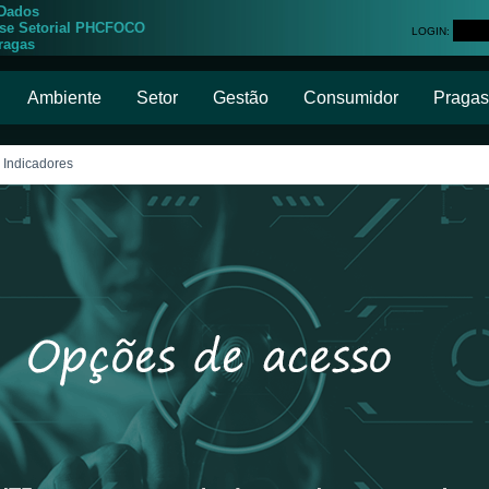
 Dados
ise Setorial PHCFOCO
LOGIN:
ragas
Ambiente
Setor
Gestão
Consumidor
Pragas
, Indicadores