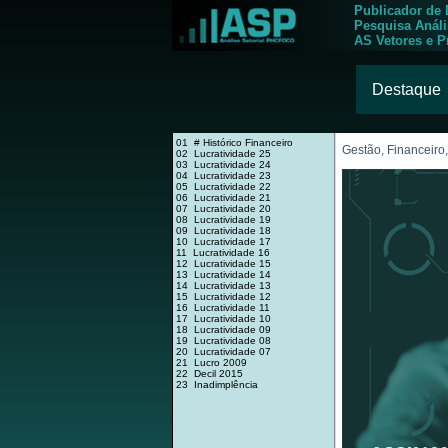
Publicador de
Pesquisa Anál
AS Vetores e P
Destaque
01 # Histórico Financeiro
Gestão, Financeiro
02 Lucratividade 25
03 Lucratividade 24
04 Lucratividade 23
05 Lucratividade 22
06 Lucratividade 21
07 Lucratividade 20
08 Lucratividade 19
09 Lucratividade 18
10 Lucratividade 17
11 Lucratividade 16
12 Lucratividade 15
13 Lucratividade 14
14 Lucratividade 13
15 Lucratividade 12
16 Lucratividade 11
17 Lucratividade 10
18 Lucratividade 09
19 Lucratividade 08
20 Lucratividade 07
21 Lucro 2009
22 Decil 2015
23 Inadimplência