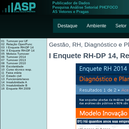
Publicador de Dados
Pesquisa Análise Setorial PHCFOCO
AS Vetores e Pragas
Destaque
Ambiente
Setor
01 Turnover por UF
Gestão, RH, Diagnóstico e 
02 Relação Oper/Func
03 I Enquete RH-DP 14
04 II Enquete RH-DP 14
I Enquete RH-DP 14, R
05 Motivos Turnover
06 Turnover 2014
07 Turnover 2013
08 Turnover 2010
09 Escolaridade
10 Curso técnico resp.
11 Faixa etária
12 Estado civil
13 Funcionário/sexo
14 Insalubridade A
15 Insalubridade B
16 Enquete RH 2009