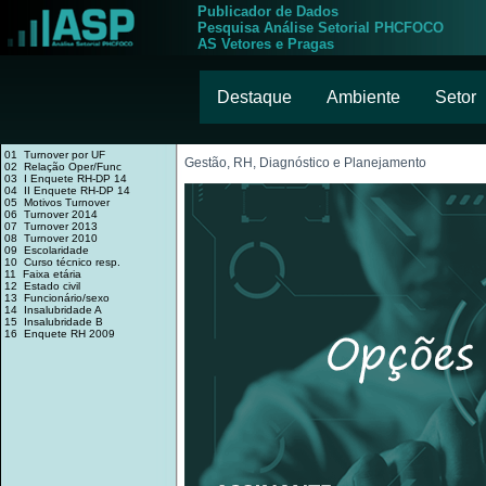
Publicador de Dados
Pesquisa Análise Setorial PHCFOCO
AS Vetores e Pragas
Destaque
Ambiente
Setor
01 Turnover por UF
Gestão, RH, Diagnóstico e Planejamento
02 Relação Oper/Func
03 I Enquete RH-DP 14
04 II Enquete RH-DP 14
05 Motivos Turnover
06 Turnover 2014
07 Turnover 2013
08 Turnover 2010
09 Escolaridade
10 Curso técnico resp.
11 Faixa etária
12 Estado civil
13 Funcionário/sexo
14 Insalubridade A
15 Insalubridade B
16 Enquete RH 2009