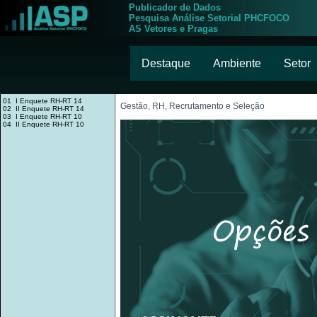
Publicador de Dados
Pesquisa Análise Setorial PHCFOCO
AS Vetores e Pragas
Destaque
Ambiente
Setor
01 I Enquete RH-RT 14
Gestão, RH, Recrutamento e Seleção
02 II Enquete RH-RT 14
03 I Enquete RH-RT 10
04 II Enquete RH-RT 10