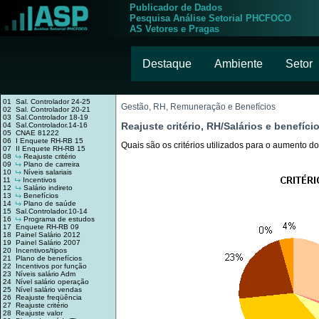
Publicador de Dados
Pesquisa Análise Setorial PHCFOCO
AS Vetores e Pragas
Destaque
Ambiente
Setor
01 Sal. Controlador 24-25
Gestão, RH, Remuneração e Benefícios
02 Sal. Controlador 20-21
03 Sal.Controlador 18-19
Reajuste critério, RH/Salários e benefíci
04 Sal.Controlador.14-16
05 CNAE 81222
06 I Enquete RH-RB 15
Quais são os critérios utilizados para o aumento do
07 II Enquete RH-RB 15
08
Reajuste critério
09
Plano de carreira
10
Níveis salariais
11
Incentivos
12
Salário indireto
13
Benefícios
14
Plano de saúde
15 Sal.Controlador.10-14
16
Programa de estudos
17 Enquete RH-RB 09
18 Painel Salário 2012
19 Painel Salário 2007
20 Incentivos/tipos
21 Plano de benefícios
22 Incentivos por função
23 Níveis salário Adm
24 Nível salário operação
25 Nível salário vendas
26 Reajuste freqüência
27 Reajuste critério
28 Reajuste valor