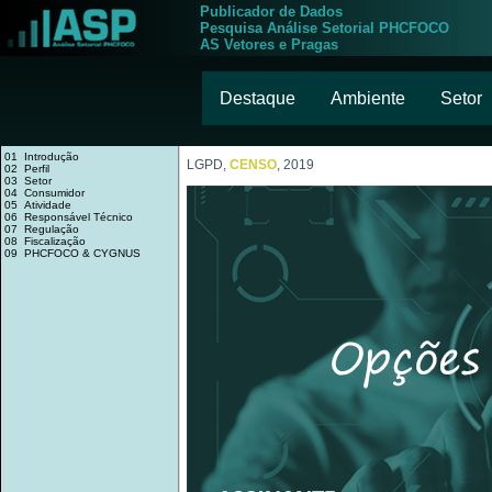
Publicador de Dados
Pesquisa Análise Setorial PHCFOCO
AS Vetores e Pragas
Destaque
Ambiente
Setor
01 Introdução
LGPD,
CENSO
, 2019
02 Perfil
03 Setor
04 Consumidor
05 Atividade
06 Responsável Técnico
07 Regulação
08 Fiscalização
09 PHCFOCO & CYGNUS