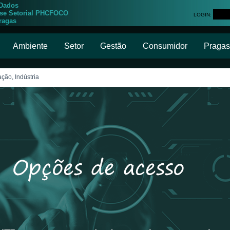
 Dados
ise Setorial PHCFOCO
LOGIN:
ragas
Ambiente
Setor
Gestão
Consumidor
Pragas
ção, Indústria