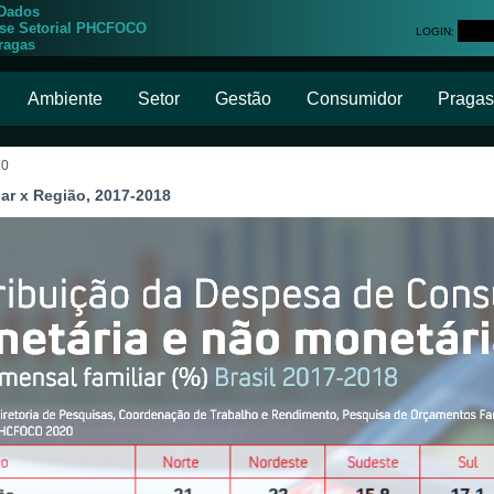
 Dados
ise Setorial PHCFOCO
LOGIN:
ragas
Ambiente
Setor
Gestão
Consumidor
Pragas
20
ar x Região, 2017-2018