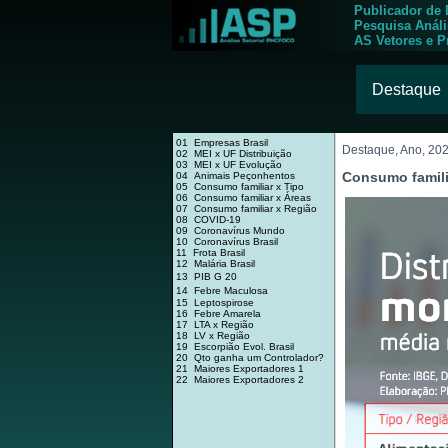
Publicador de
Pesquisa Anál
AS Vetores e P
Destaque
01 Empresas Brasil
Destaque, Ano, 20
02 MEI x UF Distribuição
03 MEI x UF Evolução
Consumo famili
04 Animais Peçonhentos
05 Consumo familiar x Tipo
06 Consumo familiar x Áreas
07 Consumo familiar x Região
08 COVID-19
09 Coronavírus Mundo
10 Coronavírus Brasil
11 Frota Brasil
12 Malária Brasil
13 PIB G 20
14 Febre Maculosa
15 Leptospirose
16 Febre Amarela
17 LTA x Região
18 LV x Região
19 Escorpião Evol. Brasil
20 Qto ganha um Controlador?
21 Maiores Exportadores 1
22 Maiores Exportadores 2