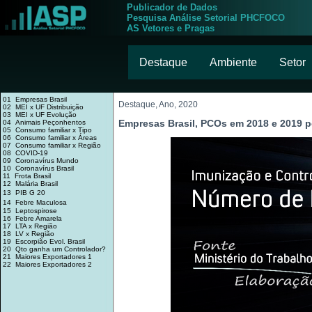
Publicador de Dados
Pesquisa Análise Setorial PHCFOCO
AS Vetores e Pragas
Destaque
Ambiente
Setor
01 Empresas Brasil
Destaque, Ano, 2020
02 MEI x UF Distribuição
03 MEI x UF Evolução
Empresas Brasil, PCOs em 2018 e 2019 p
04 Animais Peçonhentos
05 Consumo familiar x Tipo
06 Consumo familiar x Áreas
07 Consumo familiar x Região
08 COVID-19
09 Coronavírus Mundo
10 Coronavírus Brasil
11 Frota Brasil
12 Malária Brasil
13 PIB G 20
14 Febre Maculosa
15 Leptospirose
16 Febre Amarela
17 LTA x Região
18 LV x Região
19 Escorpião Evol. Brasil
20 Qto ganha um Controlador?
21 Maiores Exportadores 1
22 Maiores Exportadores 2