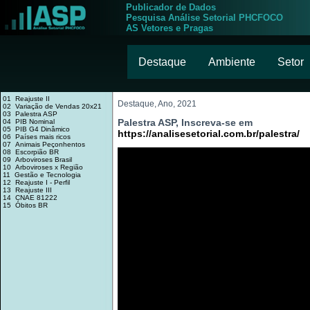
Publicador de Dados
Pesquisa Análise Setorial PHCFOCO
AS Vetores e Pragas
Destaque
Ambiente
Setor
01 Reajuste II
Destaque, Ano, 2021
02 Variação de Vendas 20x21
03 Palestra ASP
Palestra ASP, Inscreva-se em
04 PIB Nominal
05 PIB G4 Dinâmico
https://analisesetorial.com.br/palestra/
06 Países mais ricos
07 Animais Peçonhentos
08 Escorpião BR
09 Arboviroses Brasil
10 Arboviroses x Região
11 Gestão e Tecnologia
12 Reajuste I - Perfil
13 Reajuste III
14 CNAE 81222
15 Óbitos BR