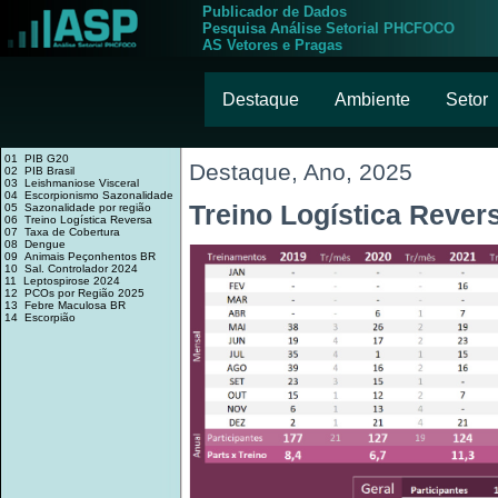
Publicador de Dados
Pesquisa Análise Setorial PHCFOCO
AS Vetores e Pragas
Destaque
Ambiente
Setor
01 PIB G20
Destaque, Ano, 2025
02 PIB Brasil
03 Leishmaniose Visceral
04 Escorpionismo Sazonalidade
Treino Logística Rever
05 Sazonalidade por região
06 Treino Logística Reversa
07 Taxa de Cobertura
08 Dengue
09 Animais Peçonhentos BR
10 Sal. Controlador 2024
11 Leptospirose 2024
12 PCOs por Região 2025
13 Febre Maculosa BR
14 Escorpião