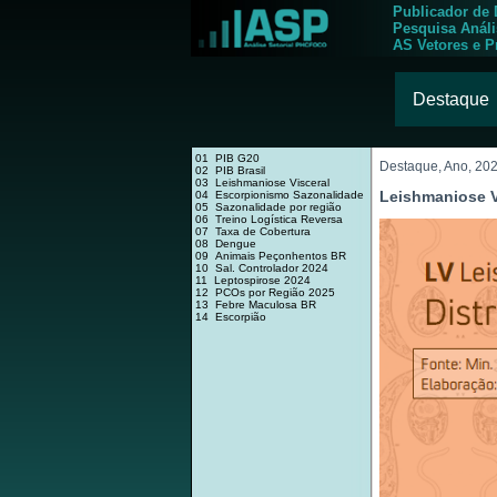
Publicador de
Pesquisa Anál
AS Vetores e P
Destaque
01 PIB G20
Destaque, Ano, 20
02 PIB Brasil
03 Leishmaniose Visceral
Leishmaniose V
04 Escorpionismo Sazonalidade
05 Sazonalidade por região
06 Treino Logística Reversa
07 Taxa de Cobertura
08 Dengue
09 Animais Peçonhentos BR
10 Sal. Controlador 2024
11 Leptospirose 2024
12 PCOs por Região 2025
13 Febre Maculosa BR
14 Escorpião