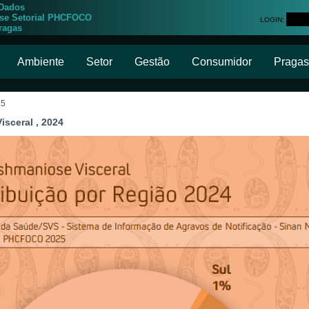
 Dados
ise Setorial PHCFOCO
LOGIN:
ragas
Ambiente
Setor
Gestão
Consumidor
Pragas
25
isceral , 2024