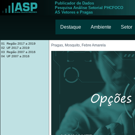
Publicador de Dados
Pesquisa Análise Setorial PHCFOCO
AS Vetores e Pragas
Destaque
Ambiente
Setor
01 Região 2017 a 2019
Pragas, Mosquito, Febre Amarela
02 UF 2017 a 2019
03 Região 2007 a 2016
04 UF 2007 a 2016