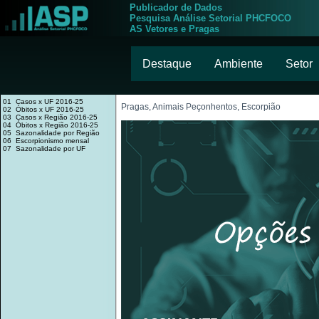
Publicador de Dados
Pesquisa Análise Setorial PHCFOCO
AS Vetores e Pragas
Destaque
Ambiente
Setor
01 Casos x UF 2016-25
Pragas, Animais Peçonhentos, Escorpião
02 Óbitos x UF 2016-25
03 Casos x Região 2016-25
04 Óbitos x Região 2016-25
05 Sazonalidade por Região
06 Escorpionismo mensal
07 Sazonalidade por UF