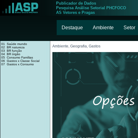
Publicador de Dados
Pesquisa Análise Setorial PHCFOCO
AS Vetores e Pragas
Destaque
Ambiente
Setor
01 Saúde mundo
Ambiente, Geografia, Gastos
02 BR natureza
03 BR função
04 BR órgão
05 Consumo Famílias
06 Gastos x Classe Social
07 Gastos x Consumo