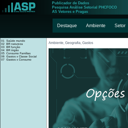
Publicador de Dados
Pesquisa Análise Setorial PHCFOCO
AS Vetores e Pragas
Destaque
Ambiente
Setor
01 Saúde mundo
Ambiente, Geografia, Gastos
02 BR natureza
03 BR função
04 BR órgão
05 Consumo Famílias
06 Gastos x Classe Social
07 Gastos x Consumo