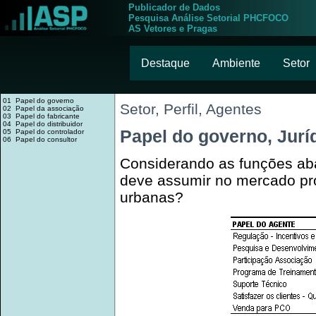
Publicador de Dados
Pesquisa Análise Setorial PHCFOCO
AS Vetores e Pragas
Destaque
Ambiente
Setor
01 Papel do governo
Setor, Perfil, Agentes
02 Papel da associação
03 Papel do fabricante
04 Papel do distribuidor
Papel do governo, Jurí
05 Papel do controlador
06 Papel do consultor
Considerando as funções ab
deve assumir no mercado prof
urbanas?