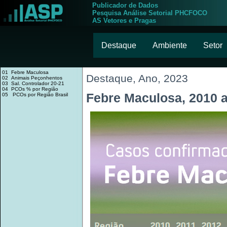
Publicador de Dados
Pesquisa Análise Setorial PHCFOCO
AS Vetores e Pragas
Destaque
Ambiente
Setor
01 Febre Maculosa
Destaque, Ano, 2023
02 Animais Peçonhentos
03 Sal. Controlador 20-21
04 PCOs % por Região
Febre Maculosa, 2010 
05 PCOs por Região Brasil