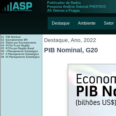
Publicador de Dados
Pesquisa Análise Setorial PHCFOCO
AS Vetores e Pragas
Destaque
Ambiente
Setor
01 PIB Nominal
Destaque, Ano, 2022
02 Escorpionismo BR
03 Óbitos por Escorpionismo
04 PCOs % por Região
PIB Nominal, G20
05 PCOs por Região Brasil
06 I Planejamento Estratégico
07 II Planejamento Estratégico
08 III Planejamento Estratégico