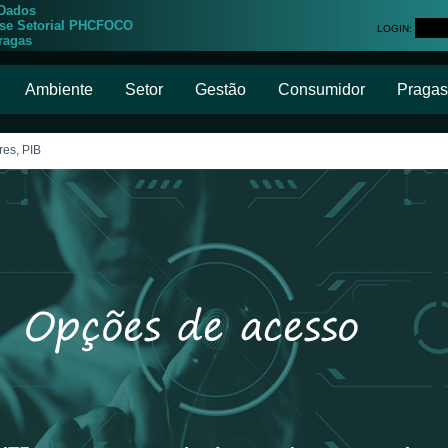
 Dados
ise Setorial PHCFOCO
LOGIN:
ragas
Ambiente
Setor
Gestão
Consumidor
Pragas
res, PIB