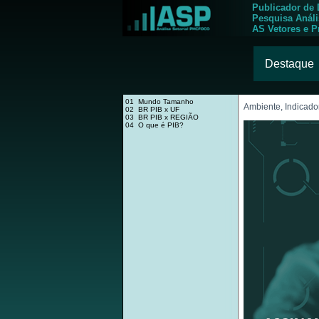
Publicador de
Pesquisa Anál
AS Vetores e P
Destaque
01 Mundo Tamanho
Ambiente, Indicado
02 BR PIB x UF
03 BR PIB x REGIÃO
04 O que é PIB?