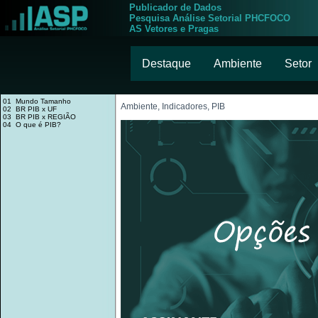
Publicador de Dados
Pesquisa Análise Setorial PHCFOCO
AS Vetores e Pragas
Destaque
Ambiente
Setor
01 Mundo Tamanho
Ambiente, Indicadores, PIB
02 BR PIB x UF
03 BR PIB x REGIÃO
04 O que é PIB?