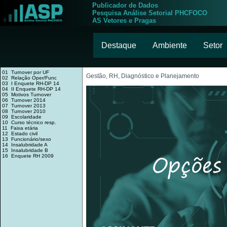
Publicador de Dados
Pesquisa Análise Setorial PHCFOCO
AS Vetores e Pragas
Destaque
Ambiente
Setor
01 Turnover por UF
Gestão, RH, Diagnóstico e Planejamento
02 Relação Oper/Func
03 I Enquete RH-DP 14
04 II Enquete RH-DP 14
05 Motivos Turnover
06 Turnover 2014
07 Turnover 2013
08 Turnover 2010
09 Escolaridade
10 Curso técnico resp.
11 Faixa etária
12 Estado civil
13 Funcionário/sexo
14 Insalubridade A
15 Insalubridade B
16 Enquete RH 2009