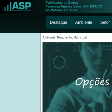
Publicador de Dados
Pesquisa Análise Setorial PHCFOCO
AS Vetores e Pragas
Destaque
Ambiente
Setor
Ambiente, Regulação, Municipal