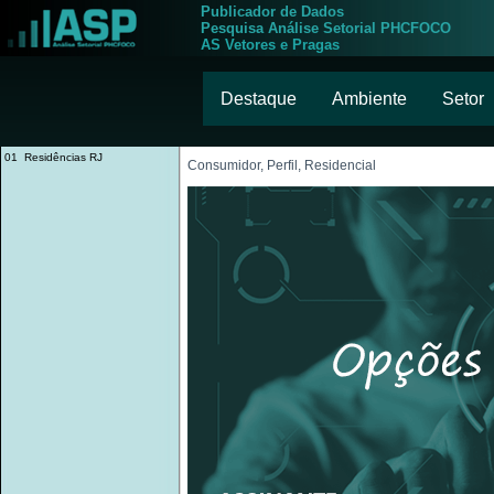
Publicador de Dados
Pesquisa Análise Setorial PHCFOCO
AS Vetores e Pragas
Destaque
Ambiente
Setor
01 Residências RJ
Consumidor, Perfil, Residencial