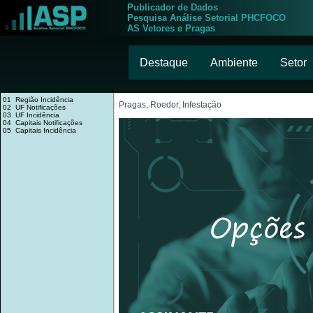
Publicador de Dados
Pesquisa Análise Setorial PHCFOCO
AS Vetores e Pragas
Destaque
Ambiente
Setor
01 Região Incidência
Pragas, Roedor, Infestação
02 UF Notificações
03 UF Incidência
04 Capitais Notificações
05 Capitais Incidência