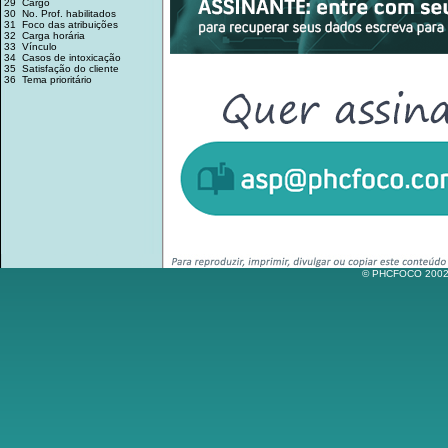
29 Cargo
30 No. Prof. habilitados
31 Foco das atribuições
32 Carga horária
33 Vínculo
34 Casos de intoxicação
35 Satisfação do cliente
36 Tema prioritário
© PHCFOCO 2002-2