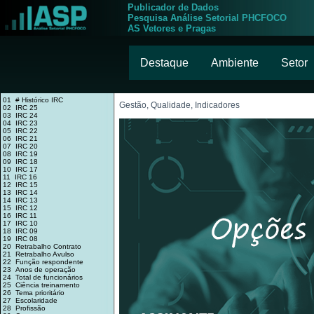
Publicador de Dados
Pesquisa Análise Setorial PHCFOCO
AS Vetores e Pragas
Destaque
Ambiente
Setor
01 # Histórico IRC
Gestão, Qualidade, Indicadores
02 IRC 25
03 IRC 24
04 IRC 23
05 IRC 22
06 IRC 21
07 IRC 20
08 IRC 19
09 IRC 18
10 IRC 17
11 IRC 16
12 IRC 15
13 IRC 14
14 IRC 13
15 IRC 12
16 IRC 11
17 IRC 10
18 IRC 09
19 IRC 08
20 Retrabalho Contrato
21 Retrabalho Avulso
22 Função respondente
23 Anos de operação
24 Total de funcionários
25 Ciência treinamento
26 Tema prioritário
27 Escolaridade
28 Profissão