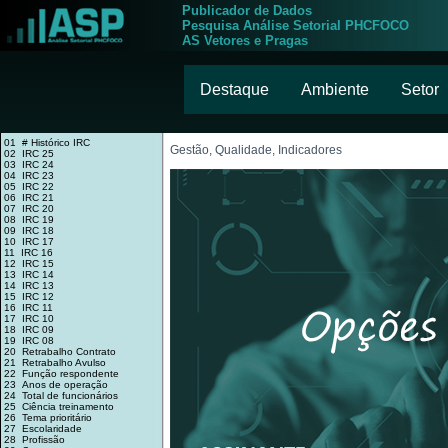
Publicador de Dados
Pesquisa Análise Setorial PHCFOCO
AS Vetores e Pragas
Destaque
Ambiente
Setor
01 # Histórico IRC
Gestão, Qualidade, Indicadores
02 IRC 25
03 IRC 24
04 IRC 23
05 IRC 22
06 IRC 21
07 IRC 20
08 IRC 19
09 IRC 18
10 IRC 17
11 IRC 16
12 IRC 15
13 IRC 14
14 IRC 13
15 IRC 12
16 IRC 11
17 IRC 10
18 IRC 09
19 IRC 08
20 Retrabalho Contrato
21 Retrabalho Avulso
22 Função respondente
23 Anos de operação
24 Total de funcionários
25 Ciência treinamento
26 Tema prioritário
27 Escolaridade
28 Profissão