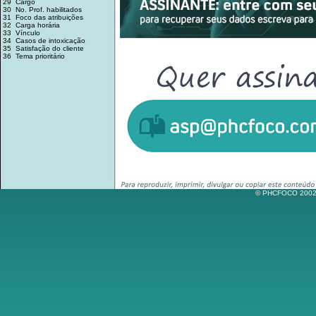
29 Cargo
30 No. Prof. habilitados
31 Foco das atribuições
32 Carga horária
33 Vínculo
34 Casos de intoxicação
35 Satisfação do cliente
36 Tema prioritário
© PHCFOCO 2002-2