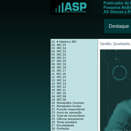
Publicador de
Pesquisa Anál
AS Vetores e P
Destaque
01 # Histórico IRC
Gestão, Qualidade,
02 IRC 25
03 IRC 24
04 IRC 23
05 IRC 22
06 IRC 21
07 IRC 20
08 IRC 19
09 IRC 18
10 IRC 17
11 IRC 16
12 IRC 15
13 IRC 14
14 IRC 13
15 IRC 12
16 IRC 11
17 IRC 10
18 IRC 09
19 IRC 08
20 Retrabalho Contrato
21 Retrabalho Avulso
22 Função respondente
23 Anos de operação
24 Total de funcionários
25 Ciência treinamento
26 Tema prioritário
27 Escolaridade
28 Profissão