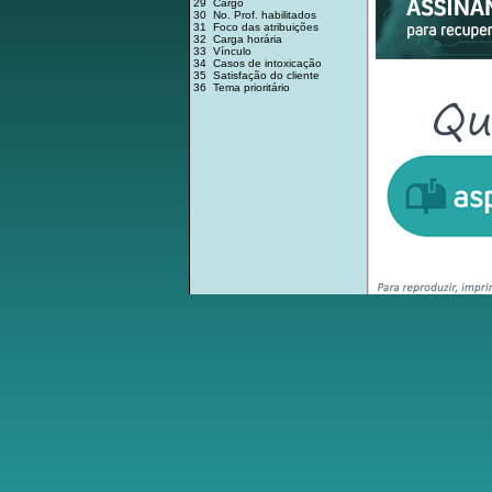
29 Cargo
30 No. Prof. habilitados
31 Foco das atribuições
32 Carga horária
33 Vínculo
34 Casos de intoxicação
35 Satisfação do cliente
36 Tema prioritário