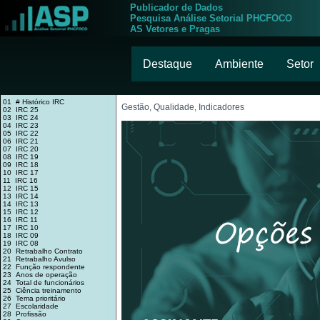
Publicador de Dados
Pesquisa Análise Setorial PHCFOCO
AS Vetores e Pragas
Destaque
Ambiente
Setor
01 # Histórico IRC
Gestão, Qualidade, Indicadores
02 IRC 25
03 IRC 24
04 IRC 23
05 IRC 22
06 IRC 21
07 IRC 20
08 IRC 19
09 IRC 18
10 IRC 17
11 IRC 16
12 IRC 15
13 IRC 14
14 IRC 13
15 IRC 12
16 IRC 11
17 IRC 10
18 IRC 09
19 IRC 08
20 Retrabalho Contrato
21 Retrabalho Avulso
22 Função respondente
23 Anos de operação
24 Total de funcionários
25 Ciência treinamento
26 Tema prioritário
27 Escolaridade
28 Profissão