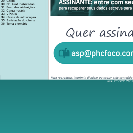
29 Cargo
30 No. Prof. habilitados
31 Foco das atribuições
32 Carga horária
33 Vínculo
34 Casos de intoxicação
35 Satisfação do cliente
36 Tema prioritário
© PHCFOCO 2002-2