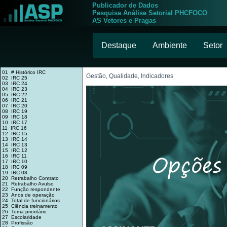
Publicador de Dados
Pesquisa Análise Setorial PHCFOCO
AS Vetores e Pragas
Destaque
Ambiente
Setor
01 # Histórico IRC
Gestão, Qualidade, Indicadores
02 IRC 25
03 IRC 24
04 IRC 23
05 IRC 22
06 IRC 21
07 IRC 20
08 IRC 19
09 IRC 18
10 IRC 17
11 IRC 16
12 IRC 15
13 IRC 14
14 IRC 13
15 IRC 12
16 IRC 11
17 IRC 10
18 IRC 09
19 IRC 08
20 Retrabalho Contrato
21 Retrabalho Avulso
22 Função respondente
23 Anos de operação
24 Total de funcionários
25 Ciência treinamento
26 Tema prioritário
27 Escolaridade
28 Profissão