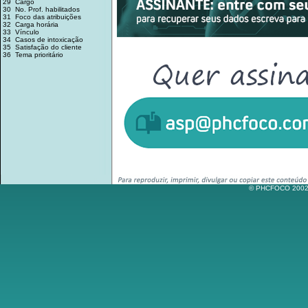
29 Cargo
30 No. Prof. habilitados
31 Foco das atribuições
32 Carga horária
33 Vínculo
34 Casos de intoxicação
35 Satisfação do cliente
36 Tema prioritário
© PHCFOCO 2002-2