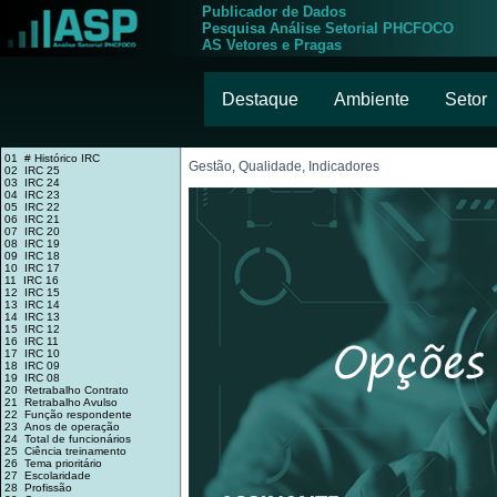
Publicador de Dados
Pesquisa Análise Setorial PHCFOCO
AS Vetores e Pragas
Destaque
Ambiente
Setor
01 # Histórico IRC
Gestão, Qualidade, Indicadores
02 IRC 25
03 IRC 24
04 IRC 23
05 IRC 22
06 IRC 21
07 IRC 20
08 IRC 19
09 IRC 18
10 IRC 17
11 IRC 16
12 IRC 15
13 IRC 14
14 IRC 13
15 IRC 12
16 IRC 11
17 IRC 10
18 IRC 09
19 IRC 08
20 Retrabalho Contrato
21 Retrabalho Avulso
22 Função respondente
23 Anos de operação
24 Total de funcionários
25 Ciência treinamento
26 Tema prioritário
27 Escolaridade
28 Profissão