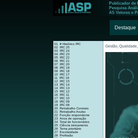
Publicador de
Pesquisa Anál
AS Vetores e P
Destaque
01 # Histórico IRC
Gestão, Qualidade,
02 IRC 25
03 IRC 24
04 IRC 23
05 IRC 22
06 IRC 21
07 IRC 20
08 IRC 19
09 IRC 18
10 IRC 17
11 IRC 16
12 IRC 15
13 IRC 14
14 IRC 13
15 IRC 12
16 IRC 11
17 IRC 10
18 IRC 09
19 IRC 08
20 Retrabalho Contrato
21 Retrabalho Avulso
22 Função respondente
23 Anos de operação
24 Total de funcionários
25 Ciência treinamento
26 Tema prioritário
27 Escolaridade
28 Profissão