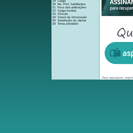
29 Cargo
30 No. Prof. habilitados
31 Foco das atribuições
32 Carga horária
33 Vínculo
34 Casos de intoxicação
35 Satisfação do cliente
36 Tema prioritário