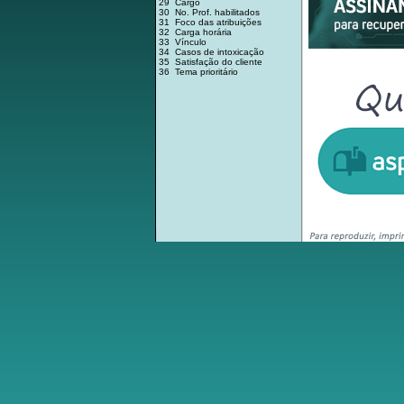
29 Cargo
30 No. Prof. habilitados
31 Foco das atribuições
32 Carga horária
33 Vínculo
34 Casos de intoxicação
35 Satisfação do cliente
36 Tema prioritário