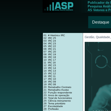
Publicador de
Pesquisa Anál
AS Vetores e P
Destaque
01 # Histórico IRC
Gestão, Qualidade,
02 IRC 25
03 IRC 24
04 IRC 23
05 IRC 22
06 IRC 21
07 IRC 20
08 IRC 19
09 IRC 18
10 IRC 17
11 IRC 16
12 IRC 15
13 IRC 14
14 IRC 13
15 IRC 12
16 IRC 11
17 IRC 10
18 IRC 09
19 IRC 08
20 Retrabalho Contrato
21 Retrabalho Avulso
22 Função respondente
23 Anos de operação
24 Total de funcionários
25 Ciência treinamento
26 Tema prioritário
27 Escolaridade
28 Profissão