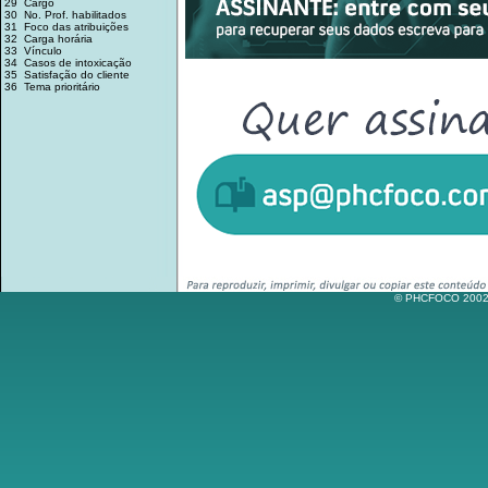
29 Cargo
30 No. Prof. habilitados
31 Foco das atribuições
32 Carga horária
33 Vínculo
34 Casos de intoxicação
35 Satisfação do cliente
36 Tema prioritário
© PHCFOCO 2002-2