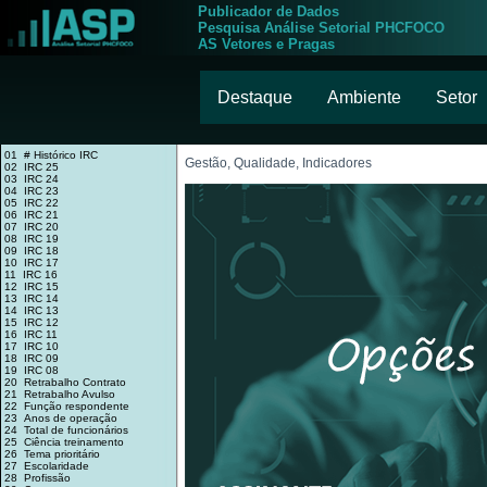
Publicador de Dados
Pesquisa Análise Setorial PHCFOCO
AS Vetores e Pragas
Destaque
Ambiente
Setor
01 # Histórico IRC
Gestão, Qualidade, Indicadores
02 IRC 25
03 IRC 24
04 IRC 23
05 IRC 22
06 IRC 21
07 IRC 20
08 IRC 19
09 IRC 18
10 IRC 17
11 IRC 16
12 IRC 15
13 IRC 14
14 IRC 13
15 IRC 12
16 IRC 11
17 IRC 10
18 IRC 09
19 IRC 08
20 Retrabalho Contrato
21 Retrabalho Avulso
22 Função respondente
23 Anos de operação
24 Total de funcionários
25 Ciência treinamento
26 Tema prioritário
27 Escolaridade
28 Profissão